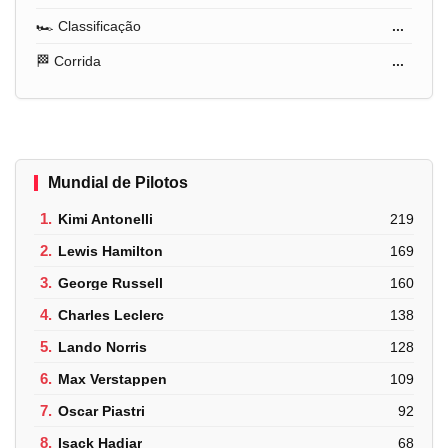
🏎️ Classificação
...
🏁 Corrida
...
Mundial de Pilotos
1.
Kimi Antonelli
219
2.
Lewis Hamilton
169
3.
George Russell
160
4.
Charles Leclerc
138
5.
Lando Norris
128
6.
Max Verstappen
109
7.
Oscar Piastri
92
8.
Isack Hadjar
68