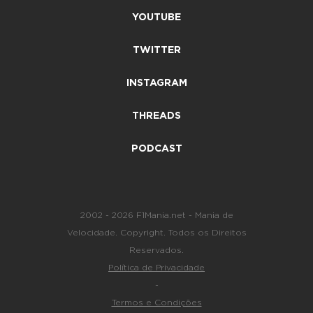
YOUTUBE
TWITTER
INSTAGRAM
THREADS
PODCAST
2002 - 2026 F1Mania.net - Mania de
Velocidade. Copyright. Todos os Direitos
Reservados.
Política de Privacidade
-
Termos e Condições