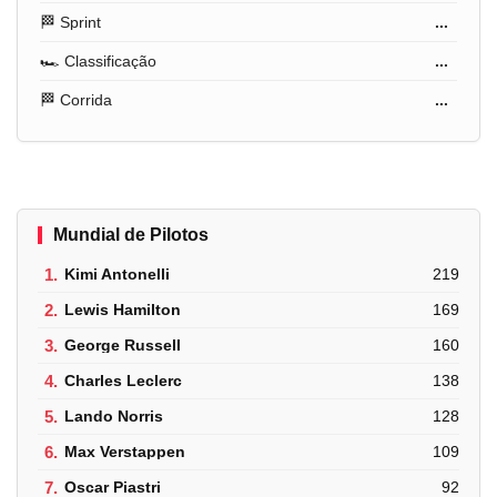
🏁 Sprint
...
🏎️ Classificação
...
🏁 Corrida
...
Mundial de Pilotos
1.
Kimi Antonelli
219
2.
Lewis Hamilton
169
3.
George Russell
160
4.
Charles Leclerc
138
5.
Lando Norris
128
6.
Max Verstappen
109
7.
Oscar Piastri
92