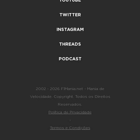
YOUTUBE
TWITTER
INSTAGRAM
THREADS
PODCAST
2002 - 2026 F1Mania.net - Mania de
Velocidade. Copyright. Todos os Direitos
Reservados.
Política de Privacidade
-
Termos e Condições