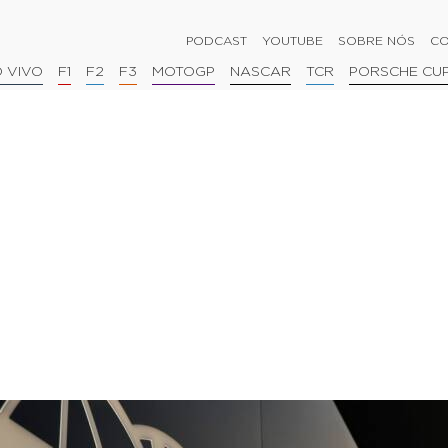
PODCAST
YOUTUBE
SOBRE NÓS
CO
 VIVO
F1
F2
F3
MOTOGP
NASCAR
TCR
PORSCHE CU