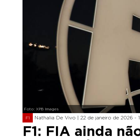
Foto: XPB Images
Nathalia De Vivo |
22 de janeiro de 2026 - 
F1
F1: FIA ainda não