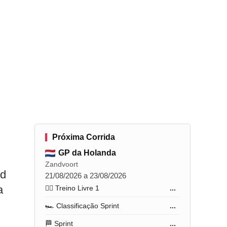
d
Próxima Corrida
GP da Holanda
Zandvoort
id
21/08/2026 a 23/08/2026
a
🏋️‍♂️ Treino Livre 1
...
🏎️ Classificação Sprint
...
🏁 Sprint
...