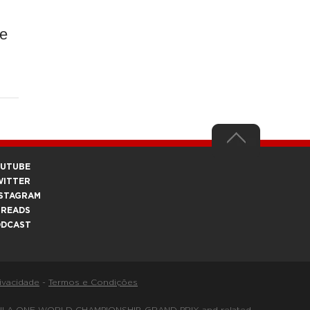
ge
OUTUBE
WITTER
STAGRAM
HREADS
ODCAST
rivacidade
-
Termos e Condições