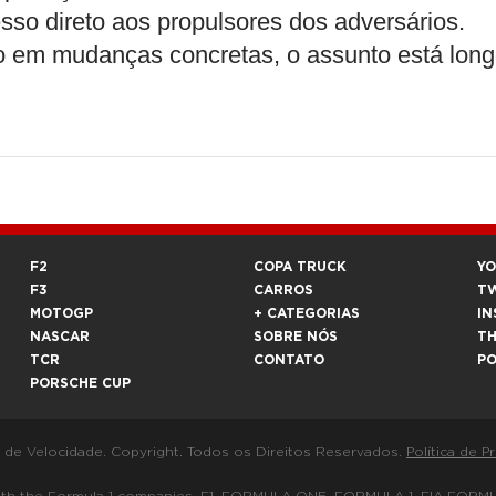
sso direto aos propulsores dos adversários.
o em mudanças concretas, o assunto está lon
F2
COPA TRUCK
Y
F3
CARROS
T
MOTOGP
+ CATEGORIAS
IN
NASCAR
SOBRE NÓS
T
TCR
CONTATO
P
PORSCHE CUP
a de Velocidade. Copyright. Todos os Direitos Reservados.
Política de P