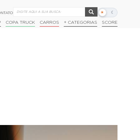
☀
☾
NTATO
Alternar
modo
P
COPA TRUCK
CARROS
+ CATEGORIAS
SCORE
escuro