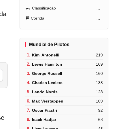
🏎️ Classificação
...
ada
🏁 Corrida
...
Mundial de Pilotos
1.
Kimi Antonelli
219
2.
Lewis Hamilton
169
3.
George Russell
160
4.
Charles Leclerc
138
5.
Lando Norris
128
6.
Max Verstappen
109
7.
Oscar Piastri
92
se
8.
Isack Hadjar
68
9.
Liam Lawson
43