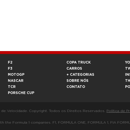
F2
COPA TRUCK
Y
F3
CARROS
T
MOTOGP
+ CATEGORIAS
IN
NASCAR
SOBRE NÓS
T
TCR
CONTATO
P
PORSCHE CUP
a de Velocidade. Copyright. Todos os Direitos Reservados.
Política de P
 way with the Formula 1 companies. F1, FORMULA ONE, FORMULA 1, FIA 