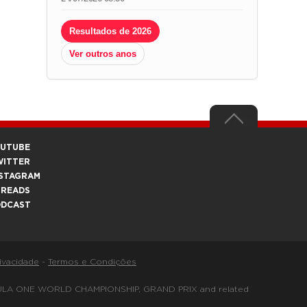
Resultados de 2026
Ver outros anos
OUTUBE
WITTER
STAGRAM
HREADS
ODCAST
rivacidade
-
Termos e Condições
FORMULA ONE WORLD CHAMPIONSHIP, GRAND PRIX and related