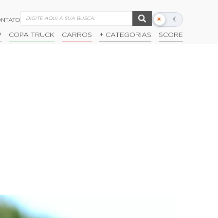
☀
☾
NTATO
Alternar
modo
P
COPA TRUCK
CARROS
+ CATEGORIAS
SCORE
escuro