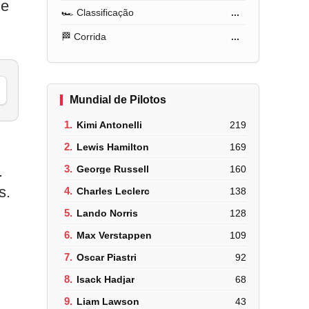
de
🏎️ Classificação
...
🏁 Corrida
...
Mundial de Pilotos
1.
Kimi Antonelli
219
2.
Lewis Hamilton
169
.
3.
George Russell
160
s.
4.
Charles Leclerc
138
5.
Lando Norris
128
6.
Max Verstappen
109
7.
Oscar Piastri
92
8.
Isack Hadjar
68
9.
Liam Lawson
43