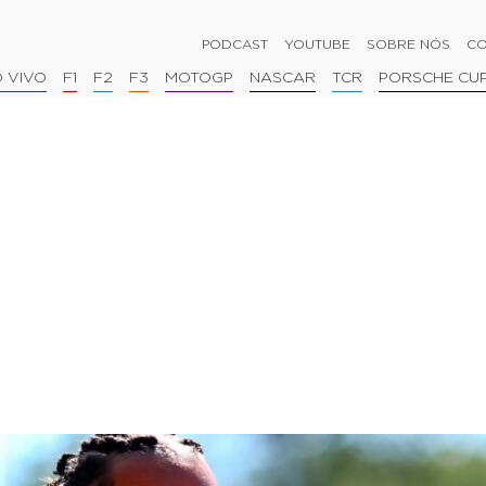
PODCAST
YOUTUBE
SOBRE NÓS
CO
 VIVO
F1
F2
F3
MOTOGP
NASCAR
TCR
PORSCHE CU