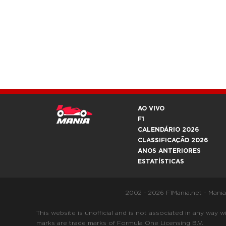
AO VIVO
F1
CALENDÁRIO 2026
CLASSIFICAÇÃO 2026
ANOS ANTERIORES
ESTATÍSTICAS
2002 - 2026 F1Mania.net - Mani
This website is unofficial and is not associated in any
marks are trade marks of Formula One Licensing B.V.