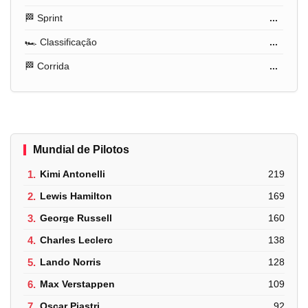
🏁 Sprint
...
🏎️ Classificação
...
🏁 Corrida
...
Mundial de Pilotos
1.
Kimi Antonelli
219
2.
Lewis Hamilton
169
3.
George Russell
160
4.
Charles Leclerc
138
5.
Lando Norris
128
6.
Max Verstappen
109
7.
Oscar Piastri
92