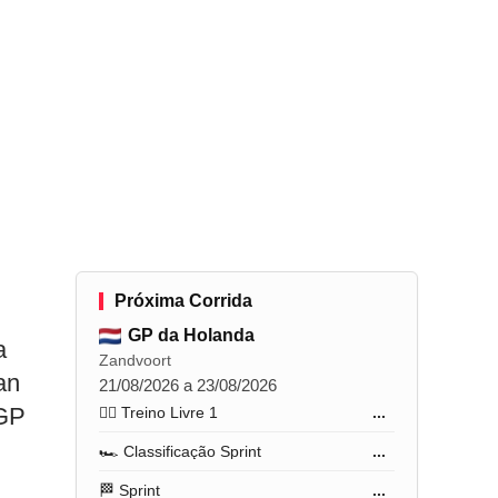
Próxima Corrida
GP da Holanda
a
Zandvoort
an
21/08/2026 a 23/08/2026
 GP
🏋️‍♂️ Treino Livre 1
...
🏎️ Classificação Sprint
...
🏁 Sprint
...