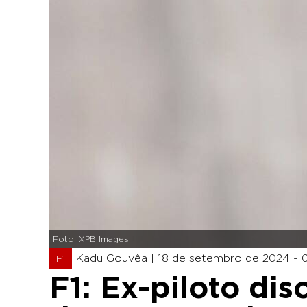
Foto: XPB Images
Kadu Gouvêa |
18 de setembro de 2024 - 
F1
F1: Ex-piloto di