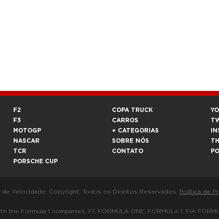
F2
COPA TRUCK
Y
F3
CARROS
T
MOTOGP
+ CATEGORIAS
IN
NASCAR
SOBRE NÓS
T
TCR
CONTATO
P
PORSCHE CUP
a de Velocidade. Copyright. Todos os Direitos Reservados.
Política de P
 way with the Formula 1 companies. F1, FORMULA ONE, FORMULA 1, FIA 