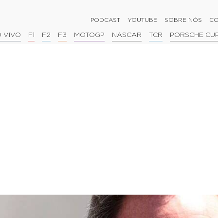
PODCAST
YOUTUBE
SOBRE NÓS
CO
 VIVO
F1
F2
F3
MOTOGP
NASCAR
TCR
PORSCHE CU