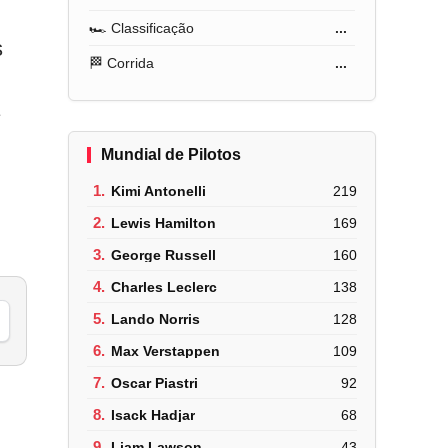
🏎️ Classificação
...
s
🏁 Corrida
...
Mundial de Pilotos
1.
Kimi Antonelli
219
2.
Lewis Hamilton
169
3.
George Russell
160
4.
Charles Leclerc
138
5.
Lando Norris
128
6.
Max Verstappen
109
7.
Oscar Piastri
92
8.
Isack Hadjar
68
9.
Liam Lawson
43