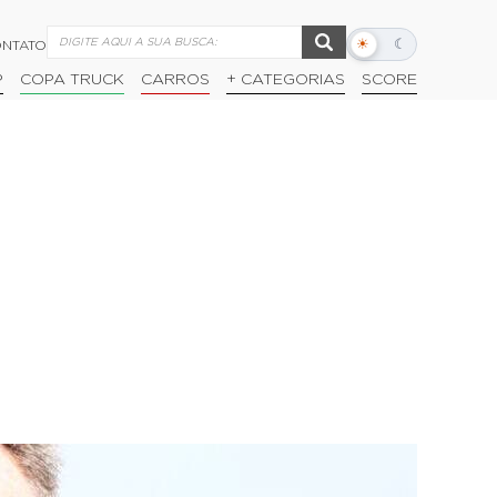
☀
☾
NTATO
Alternar
modo
P
COPA TRUCK
CARROS
+ CATEGORIAS
SCORE
escuro