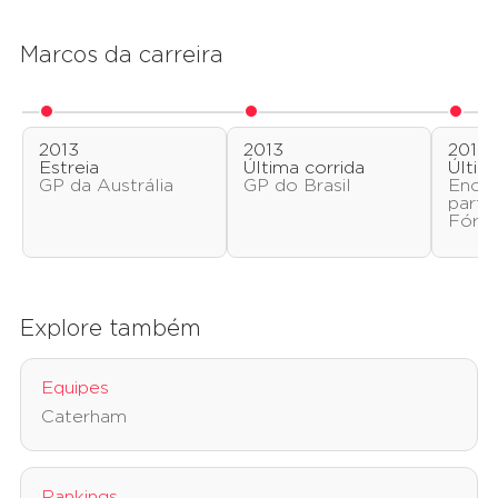
Marcos da carreira
2013
2013
2013
Estreia
Última corrida
Últim
GP da Austrália
GP do Brasil
Ence
parti
Fórmu
Explore também
Equipes
Caterham
Rankings