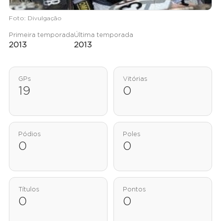
Foto: Divulgação
Primeira temporada
Última temporada
2013
2013
GPs
Vitórias
19
0
Pódios
Poles
0
0
Títulos
Pontos
0
0