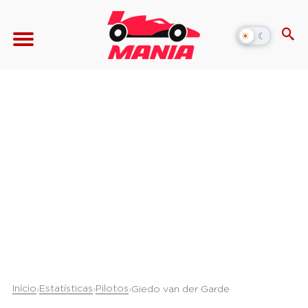
☀
☾
Alternar
modo
escuro
Início
Estatísticas
Pilotos
›
›
›
Giedo van der Garde