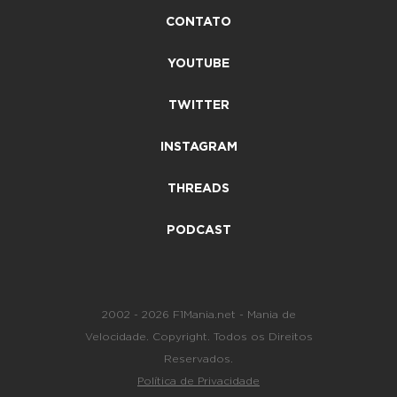
CONTATO
YOUTUBE
TWITTER
INSTAGRAM
THREADS
PODCAST
2002 - 2026 F1Mania.net - Mania de
Velocidade. Copyright. Todos os Direitos
Reservados.
Política de Privacidade