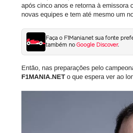
após cinco anos e retorna à emissora c
novas equipes e tem até mesmo um n
Faça o F1Mania.net sua fonte pref
também no
Google Discover
.
Então, nas preparações pelo campeonat
F1MANIA.NET
o que espera ver ao lo