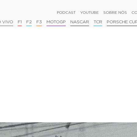
PODCAST
YOUTUBE
SOBRE NÓS
CO
 VIVO
F1
F2
F3
MOTOGP
NASCAR
TCR
PORSCHE CU