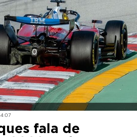
14:07
ques fala de