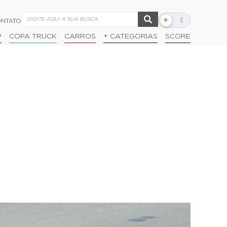
☀
☾
NTATO
Alternar
modo
P
COPA TRUCK
CARROS
+ CATEGORIAS
SCORE
escuro