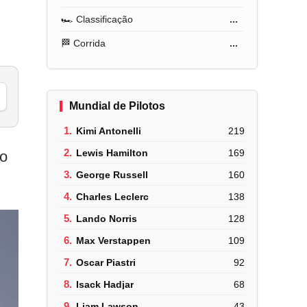
🏎️ Classificação
...
🏁 Corrida
...
Mundial de Pilotos
1.
Kimi Antonelli
219
2.
Lewis Hamilton
169
ao
3.
George Russell
160
4.
Charles Leclerc
138
5.
Lando Norris
128
6.
Max Verstappen
109
7.
Oscar Piastri
92
8.
Isack Hadjar
68
9.
Liam Lawson
43