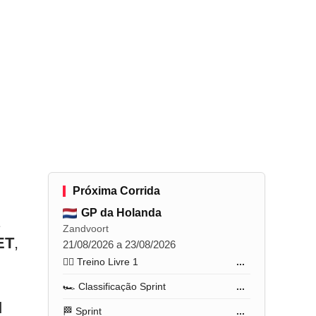
Próxima Corrida
GP da Holanda
1
Zandvoort
ET
,
21/08/2026 a 23/08/2026
🏋️‍♂️ Treino Livre 1
...
🏎️ Classificação Sprint
...
d
🏁 Sprint
...