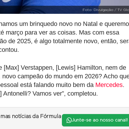
Foto: Divulgação / TV Gl
hamos um brinquedo novo no Natal e querem
até março para ver as coisas. Mas com essa
o de 2025, é algo totalmente novo, então, ser
contou.
e [Max] Verstappen, [Lewis] Hamilton, nem de
is, novo campeão do mundo em 2026? Acho qu
pessoal está falando muito bem da
Mercedes
.
] Antonelli? Vamos ver”, completou.
timas notícias da Fórmula
Junte-se ao nosso canal!