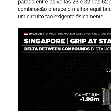
parada entre as voltas 26 e 32 das 62 p
combinação oferece o melhor equilíbrio
um circuito tão exigente fisicamente.