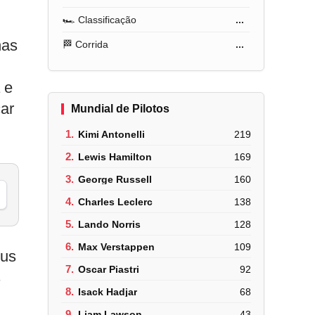
🏎️ Classificação
...
nas
🏁 Corrida
...
 e
ar
Mundial de Pilotos
1.
Kimi Antonelli
219
2.
Lewis Hamilton
169
3.
George Russell
160
4.
Charles Leclerc
138
5.
Lando Norris
128
6.
Max Verstappen
109
eus
7.
Oscar Piastri
92
s
8.
Isack Hadjar
68
9.
Liam Lawson
43