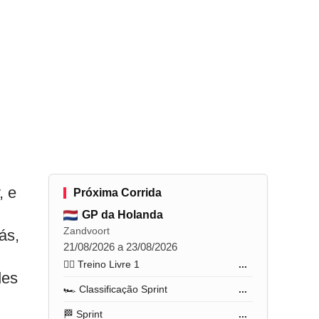
, e
Próxima Corrida
GP da Holanda
Zandvoort
ás,
21/08/2026 a 23/08/2026
🏋️‍♂️ Treino Livre 1
...
des
🏎️ Classificação Sprint
...
🏁 Sprint
...