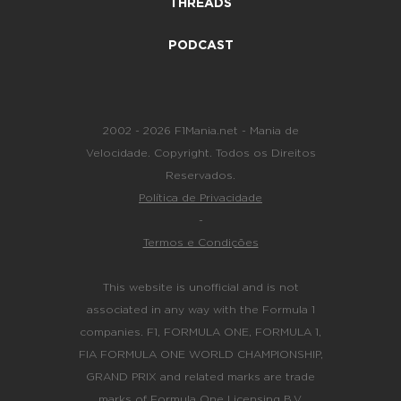
THREADS
PODCAST
2002 - 2026 F1Mania.net - Mania de
Velocidade. Copyright. Todos os Direitos
Reservados.
Política de Privacidade
-
Termos e Condições
This website is unofficial and is not
associated in any way with the Formula 1
companies. F1, FORMULA ONE, FORMULA 1,
FIA FORMULA ONE WORLD CHAMPIONSHIP,
GRAND PRIX and related marks are trade
marks of Formula One Licensing B.V.