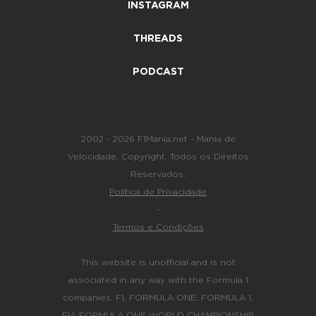
INSTAGRAM
THREADS
PODCAST
2002 - 2026 F1Mania.net - Mania de
Velocidade. Copyright. Todos os Direitos
Reservados.
Política de Privacidade
-
Termos e Condições
This website is unofficial and is not
associated in any way with the Formula 1
companies. F1, FORMULA ONE, FORMULA 1,
FIA FORMULA ONE WORLD CHAMPIONSHIP,