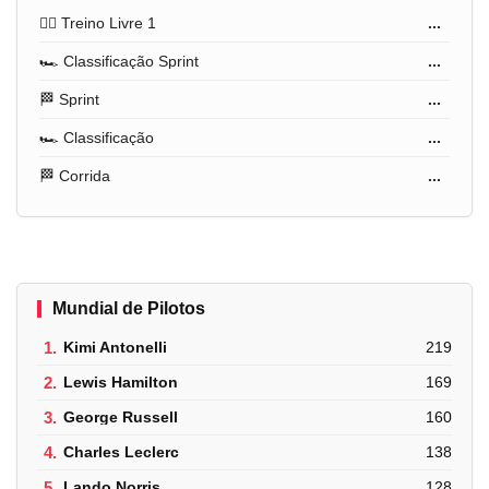
🏋️‍♂️ Treino Livre 1
...
🏎️ Classificação Sprint
...
🏁 Sprint
...
🏎️ Classificação
...
🏁 Corrida
...
Mundial de Pilotos
1.
Kimi Antonelli
219
2.
Lewis Hamilton
169
3.
George Russell
160
4.
Charles Leclerc
138
5.
Lando Norris
128