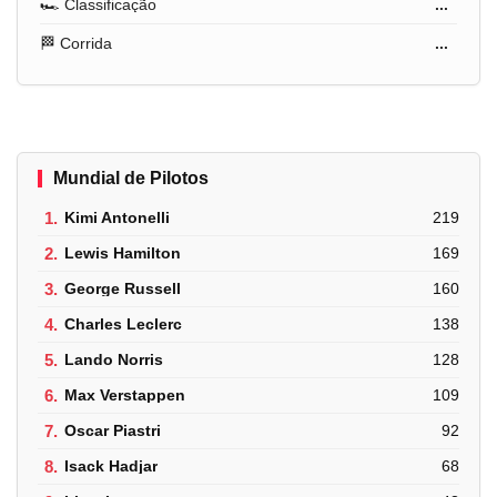
🏎️ Classificação
...
🏁 Corrida
...
Mundial de Pilotos
1.
Kimi Antonelli
219
2.
Lewis Hamilton
169
3.
George Russell
160
4.
Charles Leclerc
138
5.
Lando Norris
128
6.
Max Verstappen
109
7.
Oscar Piastri
92
8.
Isack Hadjar
68