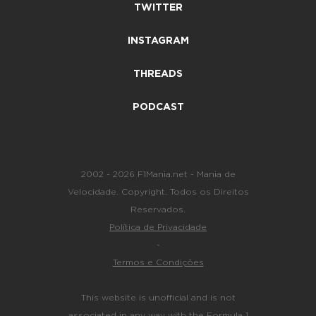
TWITTER
INSTAGRAM
THREADS
PODCAST
2002 - 2026 F1Mania.net - Mania de
Velocidade. Copyright. Todos os Direitos
Reservados.
Política de Privacidade
-
Termos e Condições
This website is unofficial and is not
associated in any way with the Formula 1