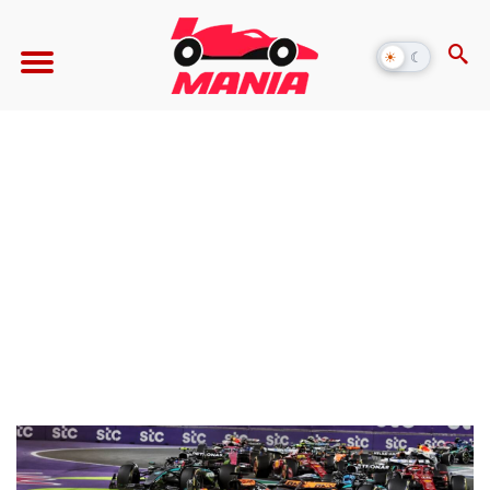
☀
☾
Alternar
modo
escuro