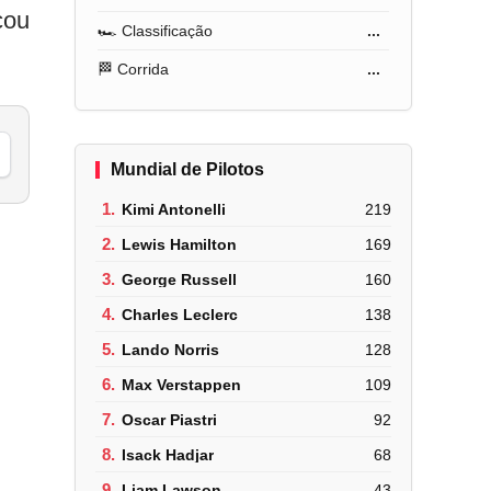
cou
🏎️ Classificação
...
🏁 Corrida
...
Mundial de Pilotos
1.
Kimi Antonelli
219
2.
Lewis Hamilton
169
3.
George Russell
160
4.
Charles Leclerc
138
5.
Lando Norris
128
6.
Max Verstappen
109
7.
Oscar Piastri
92
8.
Isack Hadjar
68
9.
Liam Lawson
43