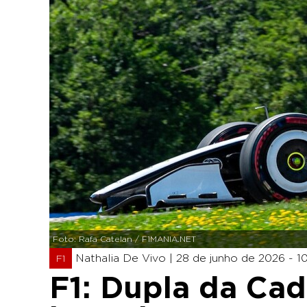
Foto: Rafa Catelan / F1MANIA.NET
Nathalia De Vivo |
28 de junho de 2026 - 1
F1
F1: Dupla da Cad