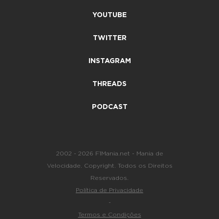
YOUTUBE
TWITTER
INSTAGRAM
THREADS
PODCAST
2002 - 2026 F1Mania.net - Mania de
Velocidade. Copyright. Todos os Direitos
Reservados.
Política de Privacidade
-
Termos e Condições