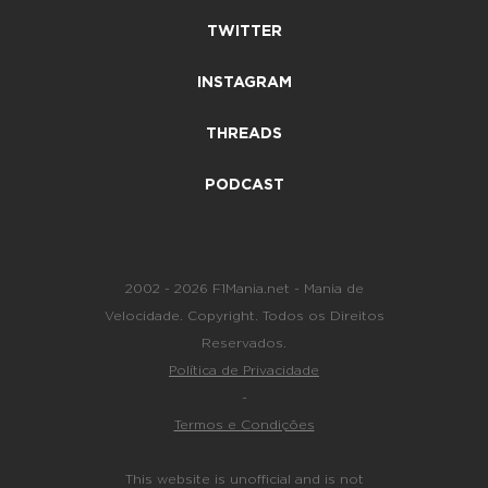
TWITTER
INSTAGRAM
THREADS
PODCAST
2002 - 2026 F1Mania.net - Mania de
Velocidade. Copyright. Todos os Direitos
Reservados.
Política de Privacidade
-
Termos e Condições
This website is unofficial and is not