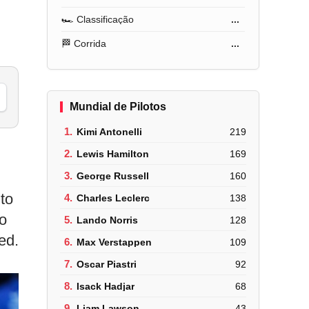
🏎️ Classificação
...
🏁 Corrida
...
Mundial de Pilotos
1.
Kimi Antonelli
219
2.
Lewis Hamilton
169
3.
George Russell
160
to
4.
Charles Leclerc
138
o
5.
Lando Norris
128
ed.
6.
Max Verstappen
109
7.
Oscar Piastri
92
8.
Isack Hadjar
68
9.
Liam Lawson
43