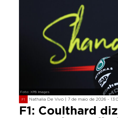
Foto: XPB Images
Nathalia De Vivo |
7 de maio de 2026 - 13:
F1
F1: Coulthard di