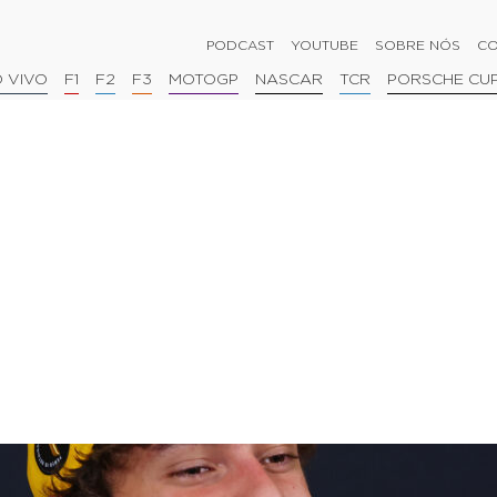
PODCAST
YOUTUBE
SOBRE NÓS
CO
 VIVO
F1
F2
F3
MOTOGP
NASCAR
TCR
PORSCHE CU