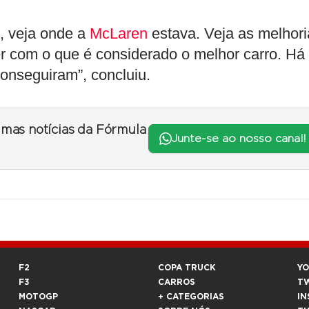
o, veja onde a
McLaren
estava. Veja as melhori
cer com o que é considerado o melhor carro. Há
onseguiram”, concluiu.
timas notícias da Fórmula
Junte-se ao nosso canal!
F2
COPA TRUCK
Y
F3
CARROS
T
MOTOGP
+ CATEGORIAS
IN