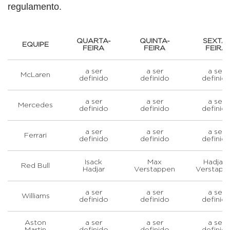
regulamento.
QUARTA-
QUINTA-
SEXTA-
EQUIPE
FEIRA
FEIRA
FEIRA
a ser
a ser
a ser
McLaren
definido
definido
definid
a ser
a ser
a ser
Mercedes
definido
definido
definid
a ser
a ser
a ser
Ferrari
definido
definido
definid
Isack
Max
Hadjar ;
Red Bull
Hadjar
Verstappen
Verstapp
a ser
a ser
a ser
Williams
definido
definido
definid
Aston
a ser
a ser
a ser