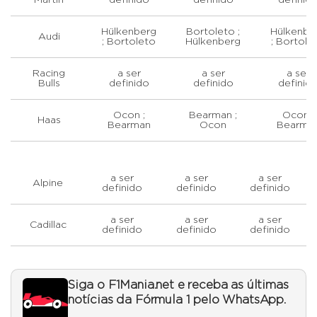
Martin
definido
definido
definid
Hülkenberg
Bortoleto ;
Hülkenbe
Audi
; Bortoleto
Hülkenberg
; Bortole
Racing
a ser
a ser
a ser
Bulls
definido
definido
definid
Ocon ;
Bearman ;
Ocon ;
Haas
Bearman
Ocon
Bearma
a ser
a ser
a ser
Alpine
definido
definido
definido
a ser
a ser
a ser
Cadillac
definido
definido
definido
Siga o F1Mania.net e receba as últimas
notícias da Fórmula 1 pelo WhatsApp.