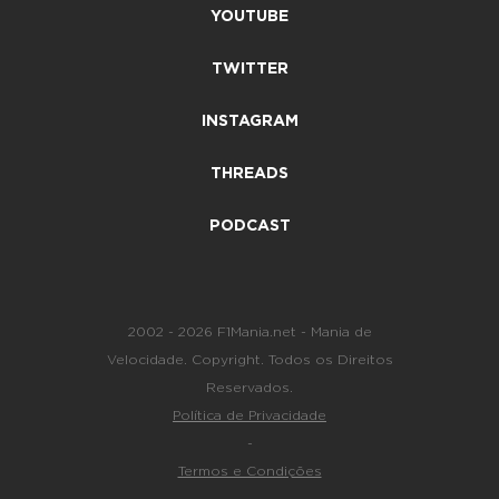
YOUTUBE
TWITTER
INSTAGRAM
THREADS
PODCAST
2002 - 2026 F1Mania.net - Mania de
Velocidade. Copyright. Todos os Direitos
Reservados.
Política de Privacidade
-
Termos e Condições