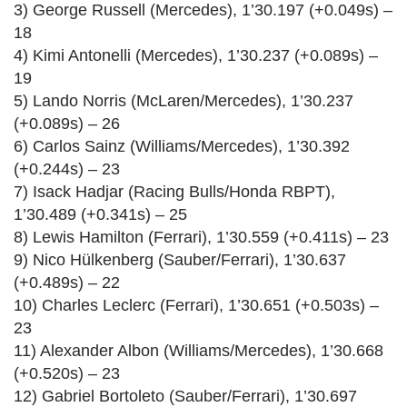
3) George Russell (Mercedes), 1’30.197 (+0.049s) –
18
4) Kimi Antonelli (Mercedes), 1’30.237 (+0.089s) –
19
5) Lando Norris (McLaren/Mercedes), 1’30.237
(+0.089s) – 26
6) Carlos Sainz (Williams/Mercedes), 1’30.392
(+0.244s) – 23
7) Isack Hadjar (Racing Bulls/Honda RBPT),
1’30.489 (+0.341s) – 25
8) Lewis Hamilton (Ferrari), 1’30.559 (+0.411s) – 23
9) Nico Hülkenberg (Sauber/Ferrari), 1’30.637
(+0.489s) – 22
10) Charles Leclerc (Ferrari), 1’30.651 (+0.503s) –
23
11) Alexander Albon (Williams/Mercedes), 1’30.668
(+0.520s) – 23
12) Gabriel Bortoleto (Sauber/Ferrari), 1’30.697