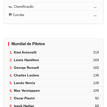
🏎️ Classificação
...
🏁 Corrida
...
Mundial de Pilotos
1.
Kimi Antonelli
219
2.
Lewis Hamilton
169
3.
George Russell
160
4.
Charles Leclerc
138
5.
Lando Norris
128
6.
Max Verstappen
109
7.
Oscar Piastri
92
8.
Isack Hadjar
68