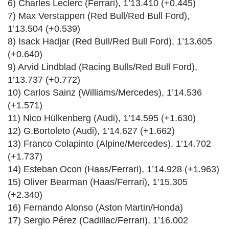
6) Charles Leclerc (Ferrari), 1’13.410 (+0.445)
7) Max Verstappen (Red Bull/Red Bull Ford),
1’13.504 (+0.539)
8) Isack Hadjar (Red Bull/Red Bull Ford), 1’13.605
(+0.640)
9) Arvid Lindblad (Racing Bulls/Red Bull Ford),
1’13.737 (+0.772)
10) Carlos Sainz (Williams/Mercedes), 1’14.536
(+1.571)
11) Nico Hülkenberg (Audi), 1’14.595 (+1.630)
12) G.Bortoleto (Audi), 1’14.627 (+1.662)
13) Franco Colapinto (Alpine/Mercedes), 1’14.702
(+1.737)
14) Esteban Ocon (Haas/Ferrari), 1’14.928 (+1.963)
15) Oliver Bearman (Haas/Ferrari), 1’15.305
(+2.340)
16) Fernando Alonso (Aston Martin/Honda)
17) Sergio Pérez (Cadillac/Ferrari), 1’16.002