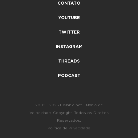
CONTATO
YOUTUBE
TWITTER
INSTAGRAM
THREADS
PODCAST
2002 - 2026 F1Mania.net - Mania de
Velocidade. Copyright. Todos os Direitos
Reservados.
Política de Privacidade
-