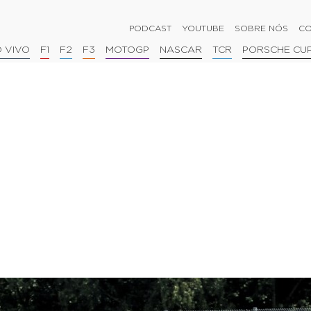
PODCAST
YOUTUBE
SOBRE NÓS
CO
 VIVO
F1
F2
F3
MOTOGP
NASCAR
TCR
PORSCHE CU