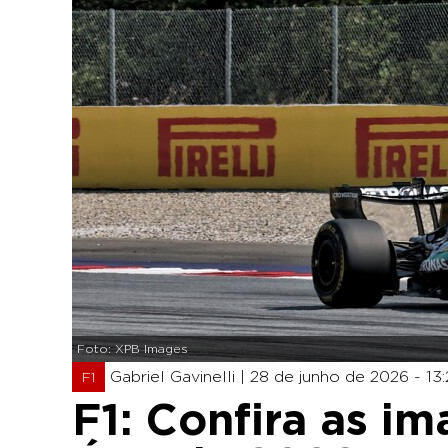
Foto: XPB Images
Gabriel Gavinelli |
28 de junho de 2026 - 13
F1
F1: Confira as i