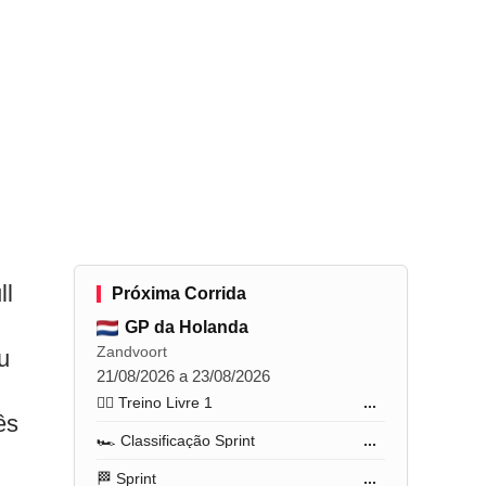
ll
Próxima Corrida
GP da Holanda
Zandvoort
u
21/08/2026 a 23/08/2026
🏋️‍♂️ Treino Livre 1
...
ês
🏎️ Classificação Sprint
...
🏁 Sprint
...