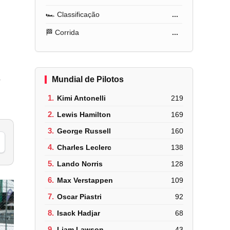
🏎️ Classificação
...
🏁 Corrida
...
e
Mundial de Pilotos
1.
Kimi Antonelli
219
2.
Lewis Hamilton
169
3.
George Russell
160
4.
Charles Leclerc
138
5.
Lando Norris
128
6.
Max Verstappen
109
7.
Oscar Piastri
92
8.
Isack Hadjar
68
9.
Liam Lawson
43