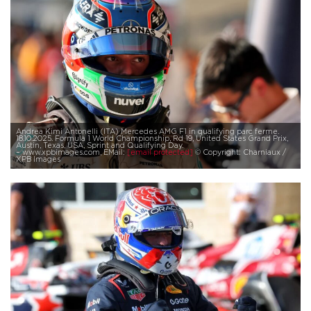
Andrea Kimi Antonelli (ITA) Mercedes AMG F1 in qualifying parc ferme.
18.10.2025. Formula 1 World Championship, Rd 19, United States Grand Prix,
Austin, Texas, USA, Sprint and Qualifying Day.
– www.xpbimages.com, EMail:
[email protected]
© Copyright: Charniaux /
XPB Images