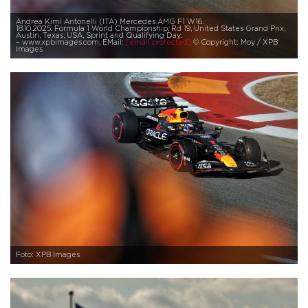
Andrea Kimi Antonelli (ITA) Mercedes AMG F1 W16.
18.10.2025. Formula 1 World Championship, Rd 19, United States Grand Prix,
Austin, Texas, USA, Sprint and Qualifying Day.
– www.xpbimages.com, EMail:
[email protected]
© Copyright: Moy / XPB
Images
Foto: XPB Images