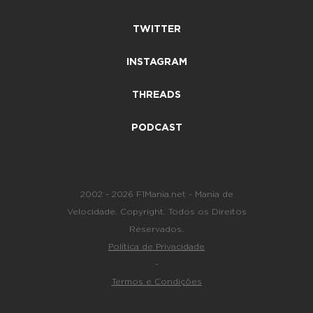
TWITTER
INSTAGRAM
THREADS
PODCAST
2002 - 2026 F1Mania.net - Mania de
Velocidade. Copyright. Todos os Direitos
Reservados.
Política de Privacidade
-
Termos e Condições