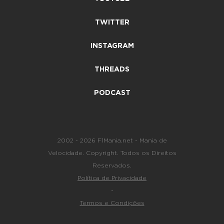
TWITTER
INSTAGRAM
THREADS
PODCAST
2002 - 2026 F1Mania.net - Mania de
Velocidade. Copyright. Todos os Direitos
Reservados.
Política de Privacidade
-
Termos e Condições