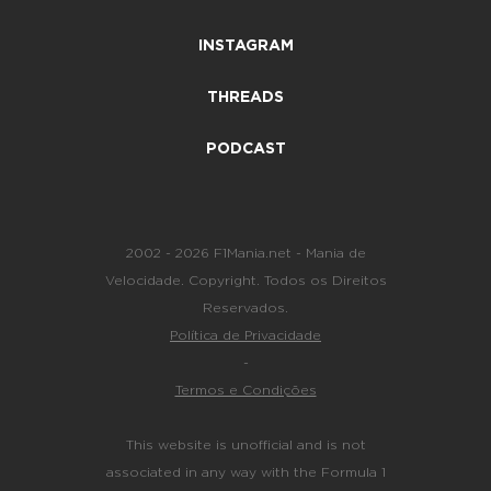
INSTAGRAM
THREADS
PODCAST
2002 - 2026 F1Mania.net - Mania de
Velocidade. Copyright. Todos os Direitos
Reservados.
Política de Privacidade
-
Termos e Condições
This website is unofficial and is not
associated in any way with the Formula 1