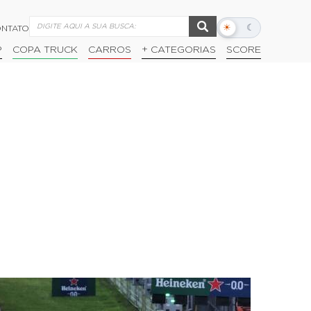
☀
☾
NTATO
Alternar
modo
P
COPA TRUCK
CARROS
+ CATEGORIAS
SCORE
escuro