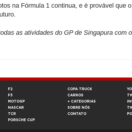
otos na Fórmula 1 continua, e é provável que o
uturo.
odas as atividades do GP de Singapura com o
F2
COPA TRUCK
Y
F3
CARROS
T
MOTOGP
+ CATEGORIAS
IN
NASCAR
SOBRE NÓS
T
TCR
CONTATO
P
PORSCHE CUP