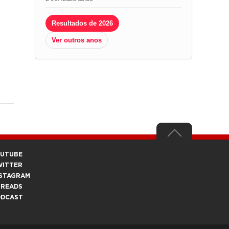
Resultados de 2026
Ver outros anos
OUTUBE
WITTER
STAGRAM
HREADS
ODCAST