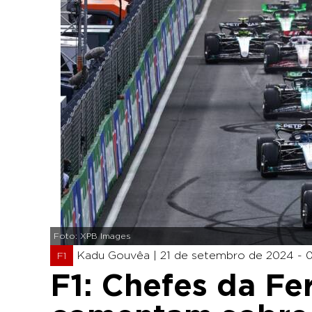
Foto: XPB Images
Kadu Gouvêa |
21 de setembro de 2024 - 0
F1
F1: Chefes da Fer