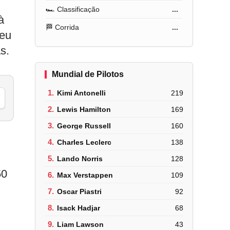
🏎️ Classificação
...
à
🏁 Corrida
...
deu
s.
Mundial de Pilotos
1.
Kimi Antonelli
219
2.
Lewis Hamilton
169
3.
George Russell
160
4.
Charles Leclerc
138
5.
Lando Norris
128
50
6.
Max Verstappen
109
7.
Oscar Piastri
92
8.
Isack Hadjar
68
9.
Liam Lawson
43