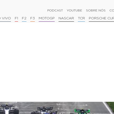
PODCAST
YOUTUBE
SOBRE NÓS
CO
 VIVO
F1
F2
F3
MOTOGP
NASCAR
TCR
PORSCHE CU