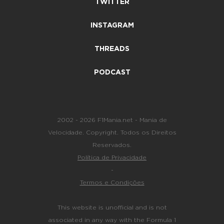
TWITTER
INSTAGRAM
THREADS
PODCAST
2002 - 2026 F1Mania.net - Mania de
Velocidade. Copyright. Todos os Direitos
Reservados.
Política de Privacidade
-
Termos e Condições
This website is unofficial and is not
associated in any way with the Formula 1