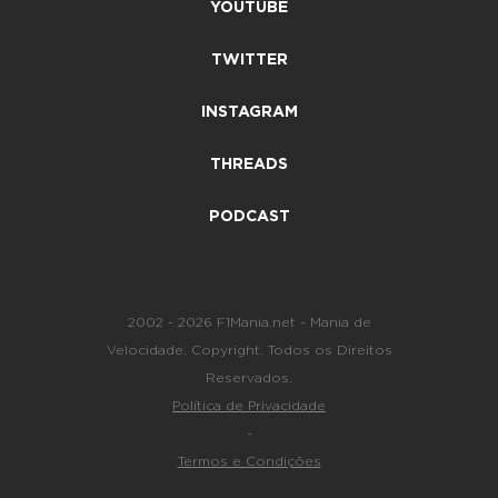
YOUTUBE
TWITTER
INSTAGRAM
THREADS
PODCAST
2002 - 2026 F1Mania.net - Mania de
Velocidade. Copyright. Todos os Direitos
Reservados.
Política de Privacidade
-
Termos e Condições