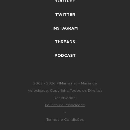
YOUTUBE
TWITTER
INSTAGRAM
THREADS
PODCAST
2002 - 2026 F1Mania.net - Mania de
Velocidade. Copyright. Todos os Direitos
Reservados.
Política de Privacidade
-
Termos e Condições