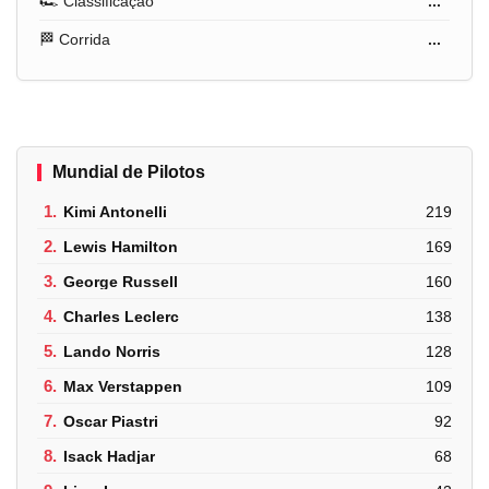
🏎️ Classificação
...
🏁 Corrida
...
Mundial de Pilotos
1.
Kimi Antonelli
219
2.
Lewis Hamilton
169
3.
George Russell
160
4.
Charles Leclerc
138
5.
Lando Norris
128
6.
Max Verstappen
109
7.
Oscar Piastri
92
8.
Isack Hadjar
68