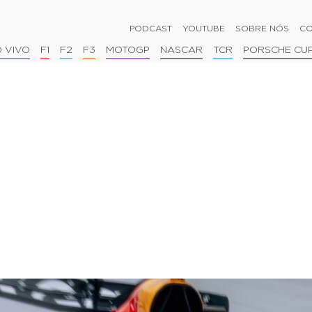
PODCAST
YOUTUBE
SOBRE NÓS
CO
 VIVO
F1
F2
F3
MOTOGP
NASCAR
TCR
PORSCHE CU