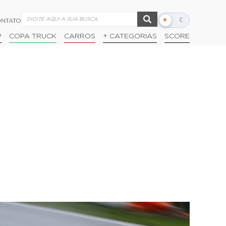
☀
☾
NTATO
Alternar
modo
P
COPA TRUCK
CARROS
+ CATEGORIAS
SCORE
escuro