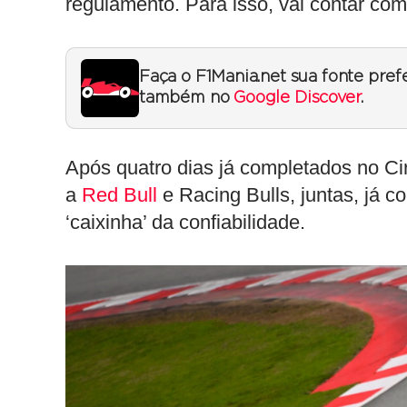
regulamento. Para isso, vai contar com
Faça o F1Mania.net sua fonte pref
também no
Google Discover
.
Após quatro dias já completados no Cir
a
Red Bull
e Racing Bulls, juntas, já 
‘caixinha’ da confiabilidade.