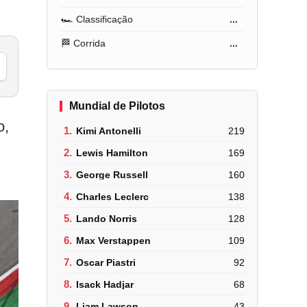
🏎️ Classificação
...
🏁 Corrida
...
Mundial de Pilotos
o,
1.
Kimi Antonelli
219
2.
Lewis Hamilton
169
3.
George Russell
160
4.
Charles Leclerc
138
5.
Lando Norris
128
6.
Max Verstappen
109
7.
Oscar Piastri
92
8.
Isack Hadjar
68
9.
Liam Lawson
43