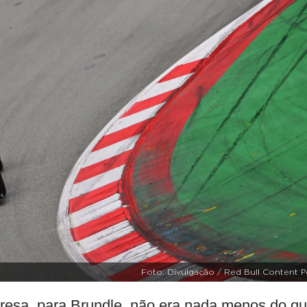
Foto: Divulgação / Red Bull Content P
presa, para Brundle, não era nada menos do q