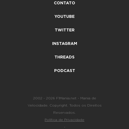
CONTATO
YOUTUBE
TWITTER
INSTAGRAM
THREADS
PODCAST
2002 - 2026 F1Mania.net - Mania de
Velocidade. Copyright. Todos os Direitos
Reservados.
Política de Privacidade
-