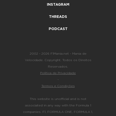
INSTAGRAM
THREADS
PODCAST
2002 - 2026 F1Mania.net - Mania de
Velocidade. Copyright. Todos os Direitos
Reservados.
Política de Privacidade
-
Termos e Condições
This website is unofficial and is not
associated in any way with the Formula 1
companies. F1, FORMULA ONE, FORMULA 1,