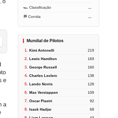
, o
🏎️ Classificação
...
🏁 Corrida
...
Mundial de Pilotos
1.
Kimi Antonelli
219
2.
Lewis Hamilton
169
d
3.
George Russell
160
oto
4.
Charles Leclerc
138
s e
5.
Lando Norris
128
6.
Max Verstappen
109
7.
Oscar Piastri
92
m a
8.
Isack Hadjar
68
e
9.
Liam Lawson
43