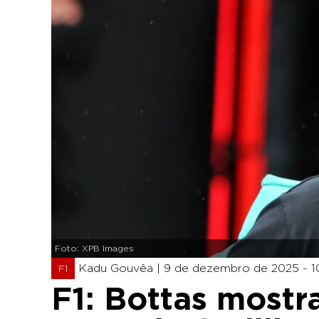
Foto: XPB Images
Kadu Gouvêa |
9 de dezembro de 2025 - 1
F1
F1: Bottas mostr