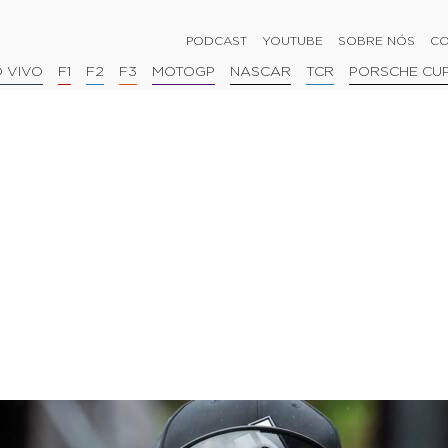
PODCAST
YOUTUBE
SOBRE NÓS
CO
 VIVO
F1
F2
F3
MOTOGP
NASCAR
TCR
PORSCHE CU