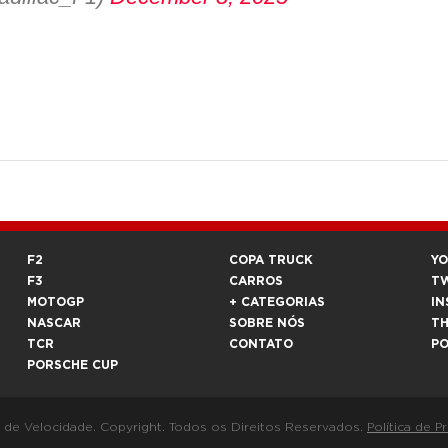
F2
COPA TRUCK
Y
F3
CARROS
T
MOTOGP
+ CATEGORIAS
IN
NASCAR
SOBRE NÓS
T
TCR
CONTATO
P
PORSCHE CUP
a de Velocidade. Copyright. Todos os Direitos Reservados.
Política de P