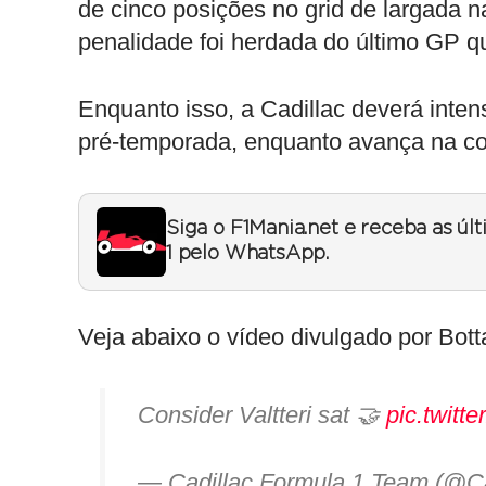
de cinco posições no grid de largada n
penalidade foi herdada do último GP q
Enquanto isso, a Cadillac deverá inten
pré-temporada, enquanto avança na con
Siga o F1Mania.net e receba as úl
1 pelo WhatsApp.
Veja abaixo o vídeo divulgado por Bott
Consider Valtteri sat 🤝
pic.twit
— Cadillac Formula 1 Team (@C