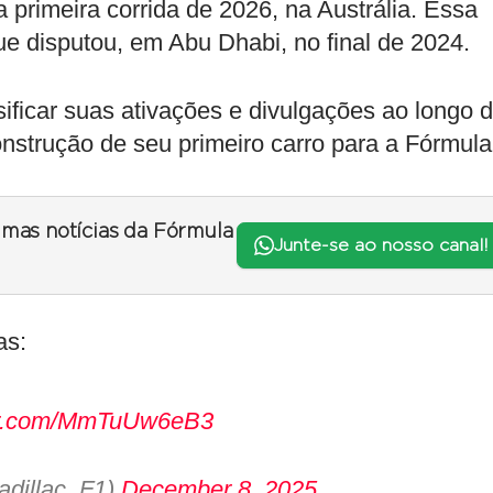
a primeira corrida de 2026, na Austrália. Essa
ue disputou, em Abu Dhabi, no final de 2024.
sificar suas ativações e divulgações ao longo 
strução de seu primeiro carro para a Fórmula
timas notícias da Fórmula
Junte-se ao nosso canal!
as:
ter.com/MmTuUw6eB3
adillac_F1)
December 8, 2025