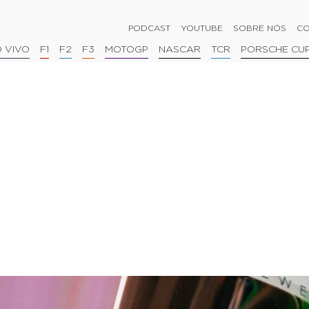
PODCAST
YOUTUBE
SOBRE NÓS
CO
 VIVO
F1
F2
F3
MOTOGP
NASCAR
TCR
PORSCHE CU