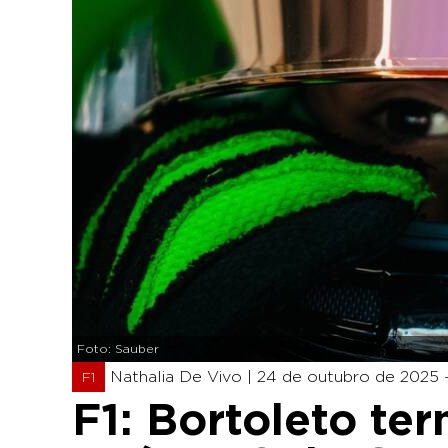
Foto: Sauber
Nathalia De Vivo |
24 de outubro de 2025 -
F1
F1: Bortoleto ter