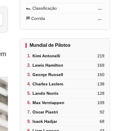
🏎️ Classificação
...
🏁 Corrida
...
Mundial de Pilotos
 em
1.
Kimi Antonelli
219
2.
Lewis Hamilton
169
3.
George Russell
160
4.
Charles Leclerc
138
5.
Lando Norris
128
6.
Max Verstappen
109
7.
Oscar Piastri
92
8.
Isack Hadjar
68
9.
Liam Lawson
43