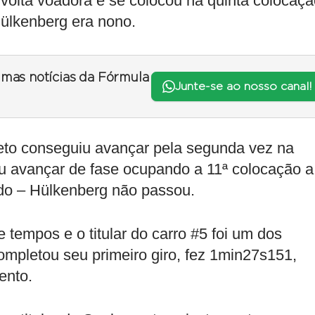
volta voadora e se colocou na quinta colocaçã
ülkenberg era nono.
timas notícias da Fórmula
Junte-se ao nosso canal!
leto conseguiu avançar pela segunda vez na
u avançar de fase ocupando a 11ª colocação a
do – Hülkenberg não passou.
tempos e o titular do carro #5 foi um dos
ompletou seu primeiro giro, fez 1min27s151,
ento.