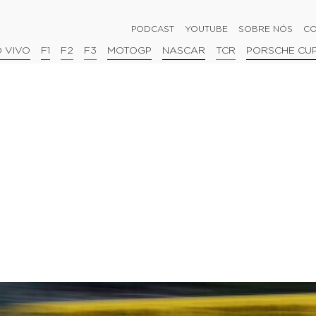
PODCAST
YOUTUBE
SOBRE NÓS
CO
 VIVO
F1
F2
F3
MOTOGP
NASCAR
TCR
PORSCHE CU