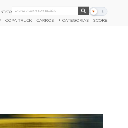
☀
☾
NTATO
Alternar
modo
P
COPA TRUCK
CARROS
+ CATEGORIAS
SCORE
escuro