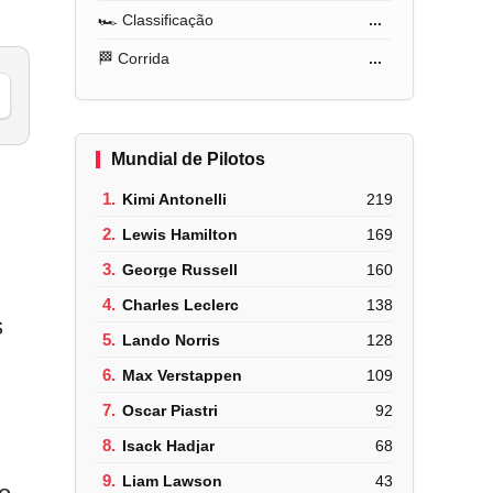
🏎️ Classificação
...
🏁 Corrida
...
Mundial de Pilotos
1.
Kimi Antonelli
219
2.
Lewis Hamilton
169
3.
George Russell
160
4.
Charles Leclerc
138
s
5.
Lando Norris
128
6.
Max Verstappen
109
7.
Oscar Piastri
92
8.
Isack Hadjar
68
9.
Liam Lawson
43