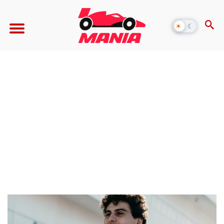
☀
☾
Alternar
modo
escuro