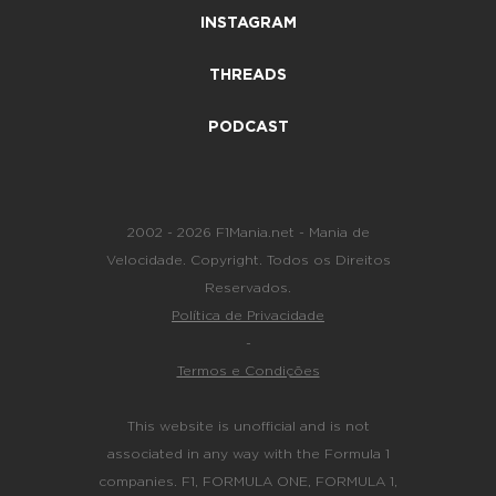
INSTAGRAM
THREADS
PODCAST
2002 - 2026 F1Mania.net - Mania de
Velocidade. Copyright. Todos os Direitos
Reservados.
Política de Privacidade
-
Termos e Condições
This website is unofficial and is not
associated in any way with the Formula 1
companies. F1, FORMULA ONE, FORMULA 1,