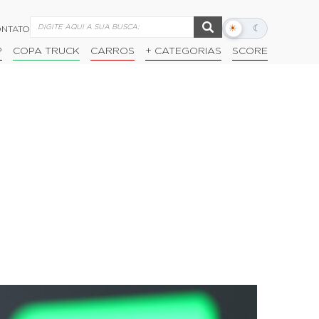
☀
☾
NTATO
Alternar
modo
P
COPA TRUCK
CARROS
+ CATEGORIAS
SCORE
escuro