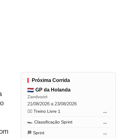
Próxima Corrida
GP da Holanda
a
Zandvoort
co
21/08/2026 a 23/08/2026
🏋️‍♂️ Treino Livre 1
...
🏎️ Classificação Sprint
...
com
🏁 Sprint
...