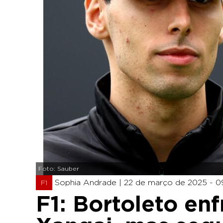
Foto: Sauber
Sophia Andrade |
22 de março de 2025 - 0
F1
F1: Bortoleto enf