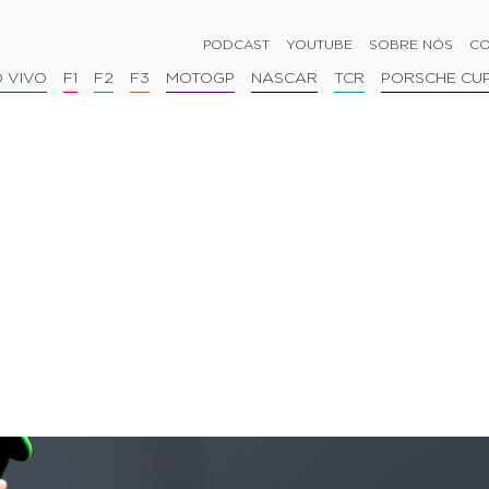
PODCAST
YOUTUBE
SOBRE NÓS
CO
 VIVO
F1
F2
F3
MOTOGP
NASCAR
TCR
PORSCHE CU