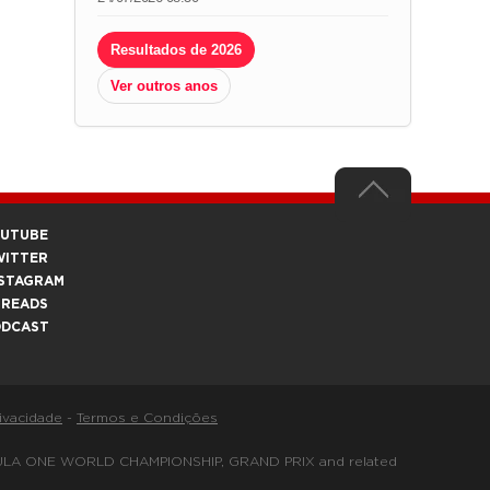
Resultados de 2026
Ver outros anos
OUTUBE
WITTER
STAGRAM
HREADS
ODCAST
rivacidade
-
Termos e Condições
FORMULA ONE WORLD CHAMPIONSHIP, GRAND PRIX and related