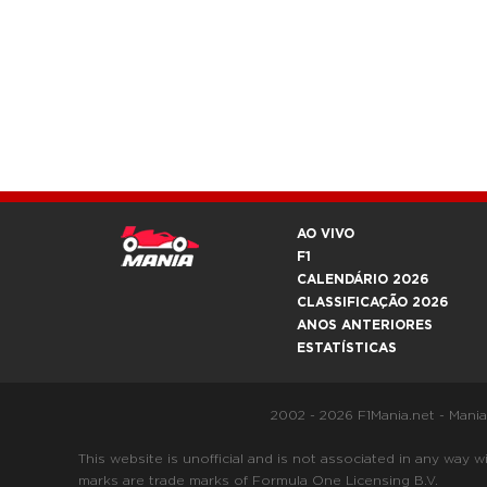
AO VIVO
F1
CALENDÁRIO 2026
CLASSIFICAÇÃO 2026
ANOS ANTERIORES
ESTATÍSTICAS
2002 - 2026 F1Mania.net - Mani
This website is unofficial and is not associated in any
marks are trade marks of Formula One Licensing B.V.