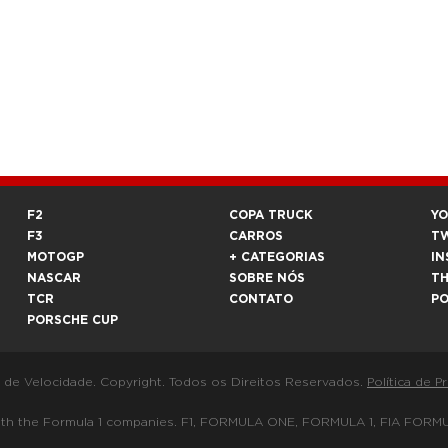
F2
COPA TRUCK
Y
F3
CARROS
T
MOTOGP
+ CATEGORIAS
IN
NASCAR
SOBRE NÓS
T
TCR
CONTATO
P
PORSCHE CUP
a de Velocidade. Copyright. Todos os Direitos Reservados.
Política de P
 way with the Formula 1 companies. F1, FORMULA ONE, FORMULA 1, FIA 