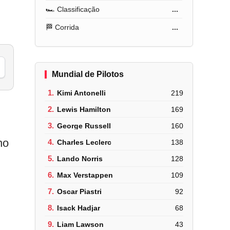
🏎️ Classificação
...
🏁 Corrida
...
Mundial de Pilotos
1.
Kimi Antonelli
219
2.
Lewis Hamilton
169
3.
George Russell
160
ho
4.
Charles Leclerc
138
5.
Lando Norris
128
6.
Max Verstappen
109
7.
Oscar Piastri
92
8.
Isack Hadjar
68
9.
Liam Lawson
43