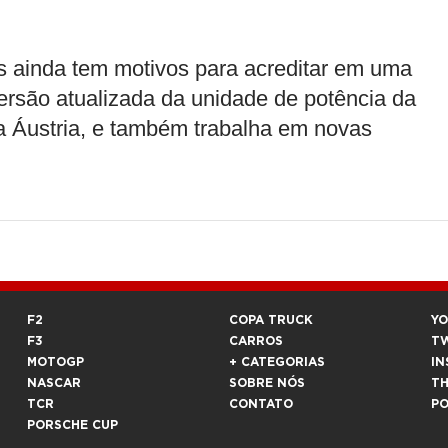
s ainda tem motivos para acreditar em uma
versão atualizada da unidade de potência da
 na Áustria, e também trabalha em novas
F2
COPA TRUCK
Y
F3
CARROS
T
MOTOGP
+ CATEGORIAS
IN
NASCAR
SOBRE NÓS
T
TCR
CONTATO
P
PORSCHE CUP