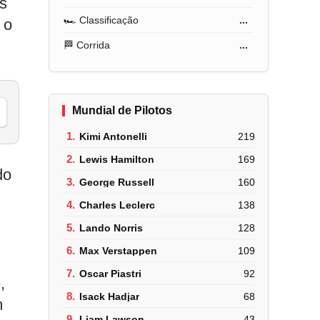
s
🏎️ Classificação
...
 o
🏁 Corrida
...
Mundial de Pilotos
1.
Kimi Antonelli
219
2.
Lewis Hamilton
169
do
3.
George Russell
160
4.
Charles Leclerc
138
5.
Lando Norris
128
6.
Max Verstappen
109
7.
Oscar Piastri
92
,
8.
Isack Hadjar
68
m
9.
Liam Lawson
43