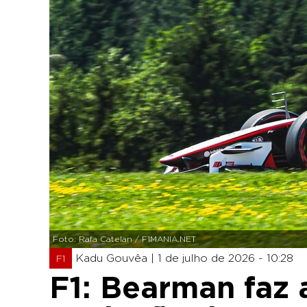
Foto: Rafa Catelan / F1MANIA.NET
Kadu Gouvêa |
1 de julho de 2026 - 10:28
F1
F1: Bearman faz a