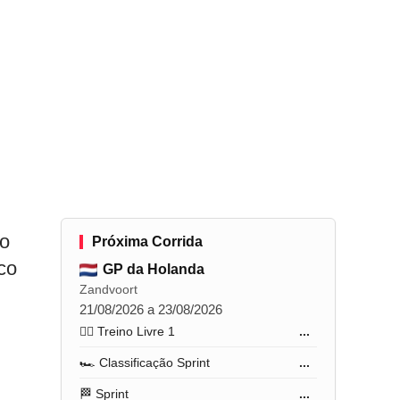
 o
Próxima Corrida
co
GP da Holanda
Zandvoort
21/08/2026 a 23/08/2026
🏋️‍♂️ Treino Livre 1
...
🏎️ Classificação Sprint
...
🏁 Sprint
...