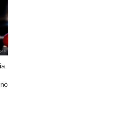
ges
ia.
 no