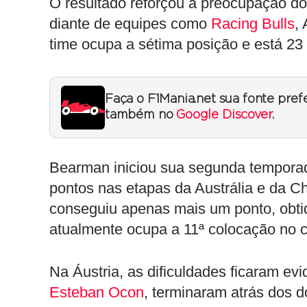
O resultado reforçou a preocupação do
diante de equipes como
Racing Bulls
,
time ocupa a sétima posição e está 23 
Faça o F1Mania.net sua fonte pref
também no
Google Discover
.
Bearman iniciou sua segunda tempora
pontos nas etapas da Austrália e da Ch
conseguiu apenas mais um ponto, obt
atualmente ocupa a 11ª colocação no 
Na Áustria, as dificuldades ficaram e
Esteban Ocon
, terminaram atrás dos d