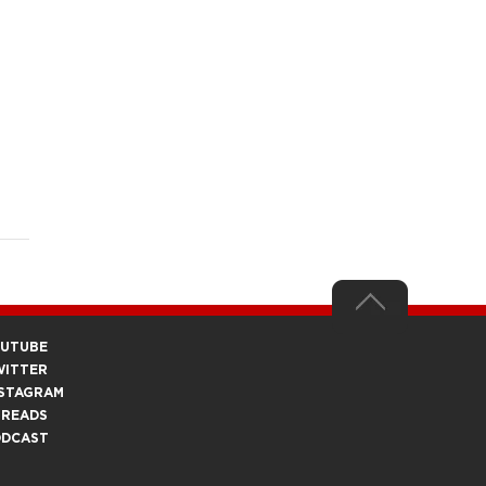
OUTUBE
WITTER
STAGRAM
HREADS
ODCAST