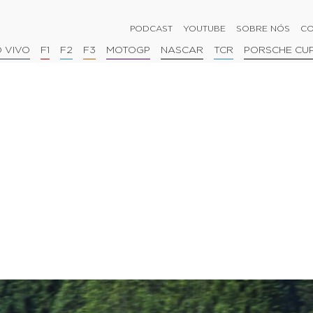
PODCAST
YOUTUBE
SOBRE NÓS
CO
 VIVO
F1
F2
F3
MOTOGP
NASCAR
TCR
PORSCHE CU