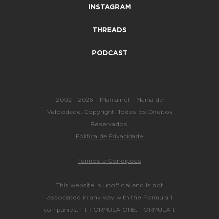
INSTAGRAM
THREADS
PODCAST
2002 - 2026 F1Mania.net - Mania de
Velocidade. Copyright. Todos os Direitos
Reservados.
Política de Privacidade
-
Termos e Condições
This website is unofficial and is not
associated in any way with the Formula 1
companies. F1, FORMULA ONE, FORMULA 1,