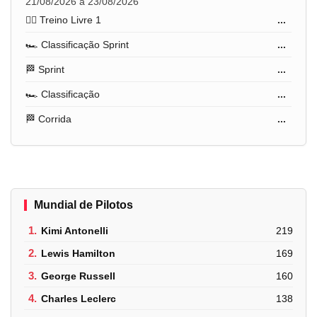
21/08/2026 a 23/08/2026
🏋️‍♂️ Treino Livre 1
...
🏎️ Classificação Sprint
...
🏁 Sprint
...
🏎️ Classificação
...
🏁 Corrida
...
Mundial de Pilotos
1.
Kimi Antonelli
219
2.
Lewis Hamilton
169
3.
George Russell
160
4.
Charles Leclerc
138