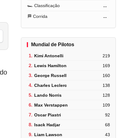
🏎️ Classificação
...
🏁 Corrida
...
Mundial de Pilotos
1.
Kimi Antonelli
219
2.
Lewis Hamilton
169
ndo
3.
George Russell
160
4.
Charles Leclerc
138
5.
Lando Norris
128
6.
Max Verstappen
109
7.
Oscar Piastri
92
8.
Isack Hadjar
68
9.
Liam Lawson
43