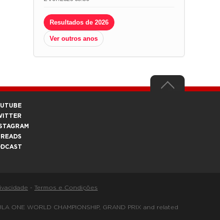
Resultados de 2026
Ver outros anos
OUTUBE
WITTER
STAGRAM
HREADS
ODCAST
rivacidade
-
Termos e Condições
FORMULA ONE WORLD CHAMPIONSHIP, GRAND PRIX and related