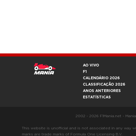
AO VIVO
F1
CALENDÁRIO 2026
CLASSIFICAÇÃO 2026
ANOS ANTERIORES
ESTATÍSTICAS
2002 - 2026 F1Mania.net - Mani
This website is unofficial and is not associated in any
marks are trade marks of Formula One Licensing B.V.