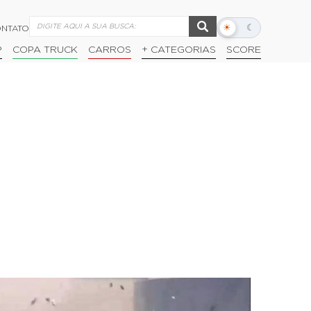
☀
☾
NTATO
Alternar
modo
P
COPA TRUCK
CARROS
+ CATEGORIAS
SCORE
escuro