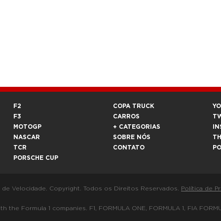
F2
COPA TRUCK
Y
F3
CARROS
T
MOTOGP
+ CATEGORIAS
IN
NASCAR
SOBRE NÓS
T
TCR
CONTATO
P
PORSCHE CUP
a de Velocidade. Copyright. Todos os Direitos Reservados.
Política de P
 way with the Formula 1 companies. F1, FORMULA ONE, FORMULA 1, FIA 