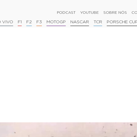
PODCAST
YOUTUBE
SOBRE NÓS
CO
 VIVO
F1
F2
F3
MOTOGP
NASCAR
TCR
PORSCHE CU