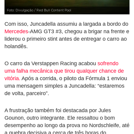
Foto: Divulgação / Red Bull Content Pool
Com isso, Juncadella assumiu a largada a bordo do
Mercedes
-AMG GT3 #3, chegou a brigar na frente e
liderou o primeiro stint antes de entregar o carro ao
holandês.
O carro da Verstappen Racing acabou
sofrendo
uma falha mecânica que tirou qualquer chance de
vitória.
Após a corrida, o piloto da Fórmula 1 enviou
uma mensagem simples a Juncadella: “estaremos
de volta, parceiro”.
A frustração também foi destacada por
Jules
Gounon
, outro integrante. Ele ressaltou o bom
desempenho ao longo da prova no Nordschleife, até
a quebra decisiva a cerca de três horas do