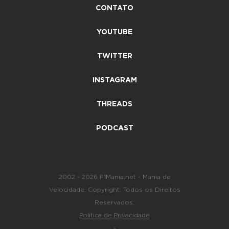
CONTATO
YOUTUBE
TWITTER
INSTAGRAM
THREADS
PODCAST
2002 - 2026 F1Mania.net - Mania de
Velocidade. Copyright. Todos os Direitos
Reservados.
Política de Privacidade
-