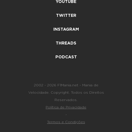
YOUTUBE
TWITTER
INSTAGRAM
THREADS
PODCAST
2002 - 2026 F1Mania.net - Mania de
Velocidade. Copyright. Todos os Direitos
Reservados.
Política de Privacidade
-
Termos e Condições